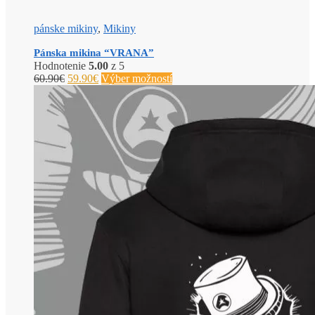
pánske mikiny
,
Mikiny
Pánska mikina “VRANA”
Hodnotenie
5.00
z 5
60.90
€
59.90
€
Výber možností