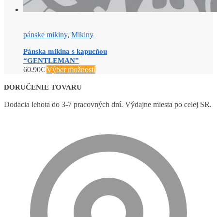
pánske mikiny
,
Mikiny
Pánska mikina s kapucňou
“GENTLEMAN”
60.90
€
Výber možností
DORUČENIE TOVARU
Dodacia lehota do 3-7 pracovných dní. Výdajne miesta po celej SR.