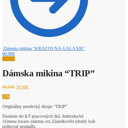
Dámska mikina "KRÁĽOVNÁ GALAXIE"
60.90
€
Zľava!
Dámska mikina “TRIP”
60.90
€
59.90
€
-2%
Originálny umelecký dizajn “TRIP”.
Dodanie do
3-7
pracovných dní. Jednoduchá
výmena tovaru zdarma cez Zásielkovňu (druhý krát
poštovné neplatíš).