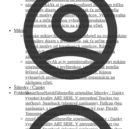
pánske tričká
Ak aj ty uprednostňuješ na svojom tričku
originálny dizajn s myšlienkou, tak ťa určite potešia
štýlové motívy od kreatívnych umelcov. Vysoká kvalita
potlače a trička. Kúpou vybraných produktov
podporujete organizáciu na záchranu včiel.
Mikiny
dámske mikiny
Ak aj ty uprednostňuješ na svojej mikine
originálny dizajn s myšlienkou, tak ťa určite potešia
štýlové motívy od kreatívnych umelcov. Kúpou
vybraných produktov podporujete organizáciu na
záchranu včiel.
pánske mikiny
Ak aj ty uprednostňuješ na svojej mikine
originálny dizajn s myšlienkou, tak ťa určite potešia
štýlové motívy od kreatívnych umelcov. Kúpou
vybraných produktov podporujete organizáciu na
záchranu včiel.
Šiltovky / Čiapky
Pokladňa
so sieťkou
Najobľúbenejšie originálne šiltovky / čiapky
vysokej kvality ART SIDE. V prevedení Trucker (so
sieťkou), Snapback (plastové zapínanie), Fullcap (bez
zapínania), s rovným šiltom aj klasický tvar, Flexfit,
Yupoong, Atlantis, Beechfield.
rovný šilt
Najobľúbenejšie originálne šiltovky / čiapky
vysokej kvality ART SIDE. V prevedení Trucker (so
sieťkou), Snapback (plastové zapínanie), Fullcap (bez