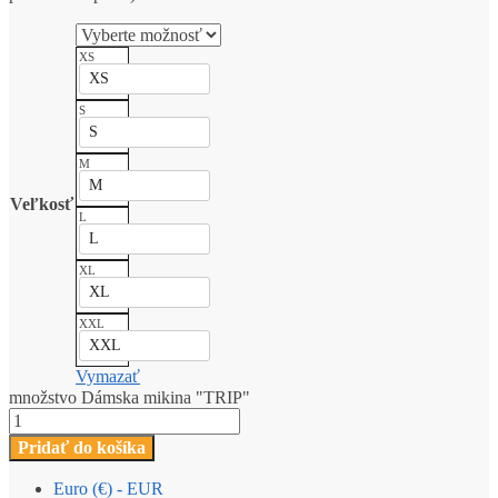
XS
XS
S
S
M
M
Veľkosť
L
L
XL
XL
XXL
XXL
Vymazať
množstvo Dámska mikina "TRIP"
Pridať do košíka
Euro (€) - EUR