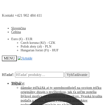
Kontakt +421 902 484 411
Slovenčina
Čeština
Euro (€) - EUR
Czech koruna (Kč) - CZK
Polish złoty (zł) - PLN
Hungarian forint (Ft) - HUF
MENU
Hľadať:
Hľadať:
Vyhľadávanie
Vyhľadávanie
Môj účet
Tričká
dámske tričká
Ak aj ty uprednostňuješ na svojom tričku
originálny dizajn s myšlienkou, tak ťa určite potešia
štýlové motívy od kreatívnych umelcov. Vysoká kvalita
potlače a trička. Kúpou vybraných produktov
podporujete organizáciu na záchranu včiel.