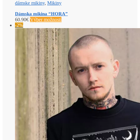
dámske mikiny
,
Mikiny
Dámska mikina “HORA”
60.90
€
Výber možností
-2%