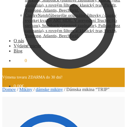
zapínania), s rovným šiltom aj klasický tvar, Flexfit,
Yupoong, Atlantis, Beechfield.
Čiapky
Najobľúbenejšie originálne šiltovky / čiapky
vysokej kvality ART SIDE. V prevedení Trucker (so
sieťkou), Snapback (plastové zapínanie), Fullcap (bez
zapínania), s rovným šiltom aj klasický tvar, Flexfit,
Yupoong, Atlantis, Beechfield.
O nás
Výdajné miesta
Blog
0.00
€
0
Výmena tovaru ZDARMA do 30 dní!
0.00
€
0
Domov
/
Mikiny
/
dámske mikiny
/
Dámska mikina “TRIP”