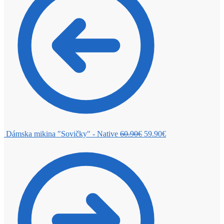
Dámska mikina "Sovičky" - Native
60.90
€
59.90
€