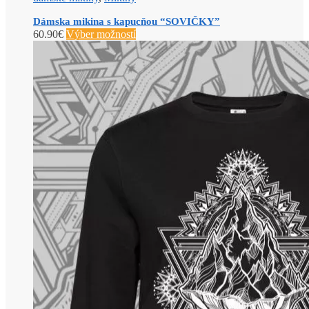
Dámska mikina s kapucňou “SOVIČKY”
60.90
€
Výber možností