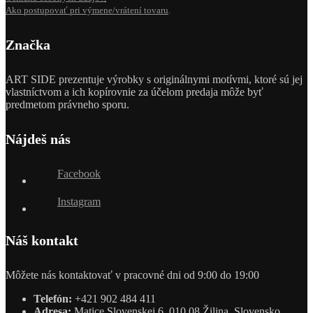
Ako postupovať pri výmene/vrátení tovaru
.
Značka
ART SIDE prezentuje výrobky s originálnymi motívmi, ktoré sú jej
vlastníctvom a ich kopírovnie za účelom predaja môže byť
predmetom právneho sporu.
Nájdeš nás
Facebook
Instagram
Náš kontakt
Môžete nás kontaktovať v pracovné dni od 9:00 do 19:00
Telefón:
+421 902 484 411
Adresa:
Matice Slovenskej 6, 010 08 Žilina, Slovensko