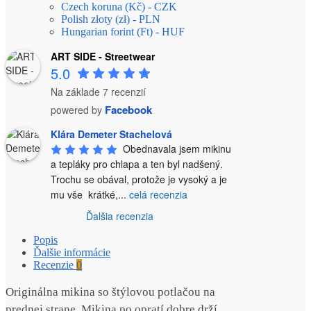
Czech koruna (Kč) - CZK
Polish złoty (zł) - PLN
Hungarian forint (Ft) - HUF
ART SIDE - Streetwear
5.0
Na základe 7 recenzií
Facebook
powered by
Klára Demeter Stachelová
Obednavala jsem mikinu 
a tepláky pro chlapa a ten byl nadšený. 
Trochu se obával, protože je vysoký a je 
mu vše  krátké,
...
celá recenzia
Ďalšia recenzia
Popis
Ďalšie informácie
Recenzie
0
Originálna mikina so štýlovou potlačou na
prednej strane. Mikina po opratí dobre drží