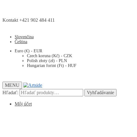
Kontakt +421 902 484 411
Slovenčina
Čeština
Euro (€) - EUR
Czech koruna (Kč) - CZK
Polish złoty (zł) - PLN
Hungarian forint (Ft) - HUF
MENU
Hľadať:
Vyhľadávanie
Môj účet