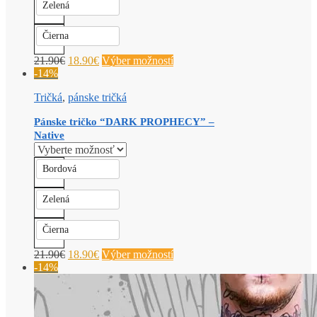
Zelená
Čierna
21.90
€
18.90
€
Výber možností
-14%
Tričká
,
pánske tričká
Pánske tričko “DARK PROPHECY” –
Native
Bordová
Zelená
Čierna
21.90
€
18.90
€
Výber možností
-14%