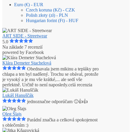
Euro (€) - EUR
Czech koruna (Kč) - CZK
Polish złoty (zł) - PLN
Hungarian forint (Ft) - HUF
ART SIDE - Streetwear
5.0
Na základe 7 recenzií
powered by
Facebook
Klára Demeter Stachelová
Obednavala jsem mikinu a tepláky pro
chlapa a ten byl nadšený. Trochu se obával, protože
je vysoký a je mu vše krátké,
...
ale sedí vše
perfektně. Určitě to není naposledy.
celá recenzia
Lukáš Hanuščák
jednoznačne odporúčam 🙂👍👍
Oleg Šlajs
Parádní značka a celková spokojenost
s oblečením :)