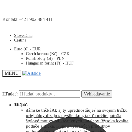
Kontakt +421 902 484 411
Slovenčina
Čeština
Euro (€) - EUR
Czech koruna (Kč) - CZK
Polish złoty (zł) - PLN
Hungarian forint (Ft) - HUF
MENU
Hľadať:
Hľadať:
Vyhľadávanie
Vyhľadávanie
Môj účet
Tričká
dámske tričká
Ak aj ty uprednostňuješ na svojom tričku
originálny dizajn s myšlienkou, tak ťa určite potešia
štýlové motívy od kreatívnych umelcov. Vysoká kvalita
potlače a trička. Kúpou vybraných produktov
podporujete organizáciu na záchranu včiel.