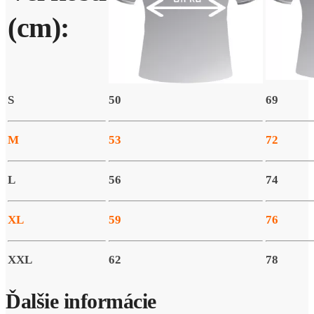
(cm):
S
50
69
M
53
72
L
56
74
XL
59
76
XXL
62
78
Ďalšie informácie