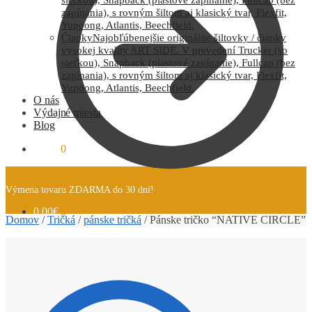
zapínania), s rovným šiltom aj klasický tvar, Flexfit,
Yupoong, Atlantis, Beechfield.
Čiapky
Najobľúbenejšie originálne šiltovky / čiapky
vysokej kvality ART SIDE. V prevedení Trucker (so
sieťkou), Snapback (plastové zapínanie), Fullcap (bez
zapínania), s rovným šiltom aj klasický tvar, Flexfit,
Yupoong, Atlantis, Beechfield.
O nás
Výdajné miesta
Blog
0.00
€
0
Výmena tovaru ZDARMA do 30 dní!
0.00
€
0
Domov
/
Tričká
/
pánske tričká
/
Pánske tričko “NATIVE CIRCLE”