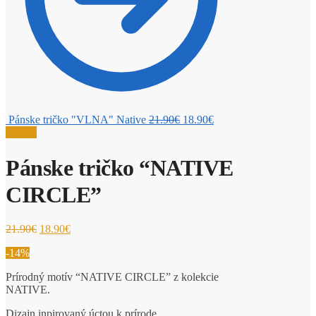
Pánske tričko "VLNA" Native
21.90
€
18.90
€
Zľava!
Pánske tričko “NATIVE
CIRCLE”
21.90
€
18.90
€
-14%
Prírodný motív “NATIVE CIRCLE” z kolekcie
NATIVE.
Dizajn inpirovaný úctou k prírode.