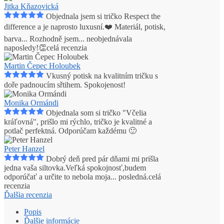
Jitka Kňazovická
Objednala jsem si tričko Respect the
difference a je naprosto luxusní.❤️ Materiál, potisk,
barva... Rozhodně jsem
...
neobjednávala
naposledy!👏
celá recenzia
Martin Čepec Holoubek
Vkusný potisk na kvalitním tričku s
doře padnoucím sřtihem. Spokojenost!
Monika Ormándi
Objednala som si tričko "Včelia
kráľovná", prišlo mi rýchlo, tričko je kvalitné a
potlač perfektná. Odporúčam každému 🙂
Peter Hanzel
Dobrý deň pred pár dňami mi prišla
jedna vaša siltovka.Veľká spokojnosť,budem
odporúčať a určite to nebola moja
...
posledná.
celá
recenzia
Ďalšia recenzia
Popis
Ďalšie informácie