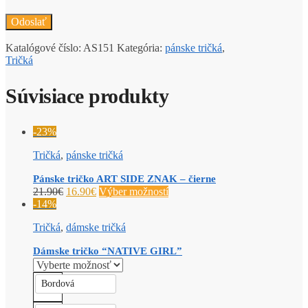
Katalógové číslo:
AS151
Kategória:
pánske tričká
,
Tričká
Súvisiace produkty
-23%
Tričká
,
pánske tričká
Pánske tričko ART SIDE ZNAK – čierne
21.90
€
16.90
€
Výber možností
-14%
Tričká
,
dámske tričká
Dámske tričko “NATIVE GIRL”
Bordová