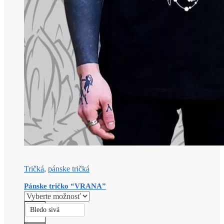
Tričká
,
pánske tričká
Pánske tričko “VRANA”
Bledo sivá