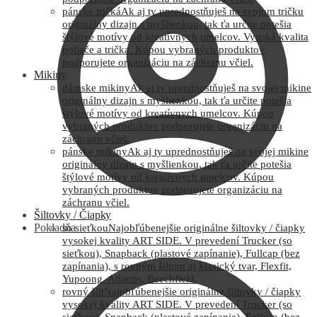
pánske tričká
Ak aj ty uprednostňuješ na svojom tričku
originálny dizajn s myšlienkou, tak ťa určite potešia
štýlové motívy od kreatívnych umelcov. Vysoká kvalita
potlače a trička. Kúpou vybraných produktov
podporujete organizáciu na záchranu včiel.
Mikiny
dámske mikiny
Ak aj ty uprednostňuješ na svojej mikine
originálny dizajn s myšlienkou, tak ťa určite potešia
štýlové motívy od kreatívnych umelcov. Kúpou
vybraných produktov podporujete organizáciu na
záchranu včiel.
pánske mikiny
Ak aj ty uprednostňuješ na svojej mikine
originálny dizajn s myšlienkou, tak ťa určite potešia
štýlové motívy od kreatívnych umelcov. Kúpou
vybraných produktov podporujete organizáciu na
záchranu včiel.
Šiltovky / Čiapky
Pokladňa
so sieťkou
Najobľúbenejšie originálne šiltovky / čiapky
vysokej kvality ART SIDE. V prevedení Trucker (so
sieťkou), Snapback (plastové zapínanie), Fullcap (bez
zapínania), s rovným šiltom aj klasický tvar, Flexfit,
Yupoong, Atlantis, Beechfield.
rovný šilt
Najobľúbenejšie originálne šiltovky / čiapky
vysokej kvality ART SIDE. V prevedení Trucker (so
sieťkou), Snapback (plastové zapínanie), Fullcap (bez