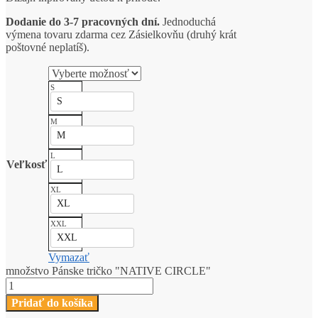
Dodanie do 3-7 pracovných dní.
Jednoduchá
výmena tovaru zdarma cez Zásielkovňu (druhý krát
poštovné neplatíš).
S
S
M
M
L
Veľkosť
L
XL
XL
XXL
XXL
Vymazať
množstvo Pánske tričko "NATIVE CIRCLE"
Pridať do košíka