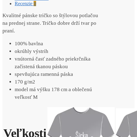
Recenzie
0
Kvalitné pánske tričko so štýlovou potlačou
na prednej strane. Tričko dobre drží tvar po
praní.
100% bavlna
okrúhly výstrih
vnútorná časť zadného priekrčníka
začistená tkanou páskou
spevňujúca ramenná páska
170 g/m2
model má výšku 178 cm a oblečenú
veľkosť M
Veľkosti