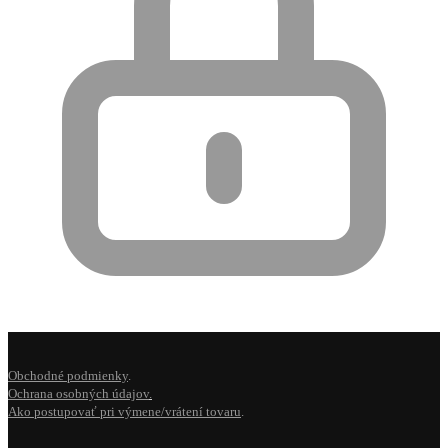
Obchodné podmienky
.
Ochrana osobných údajov
.
Ako postupovať pri výmene/vrátení tovaru
.